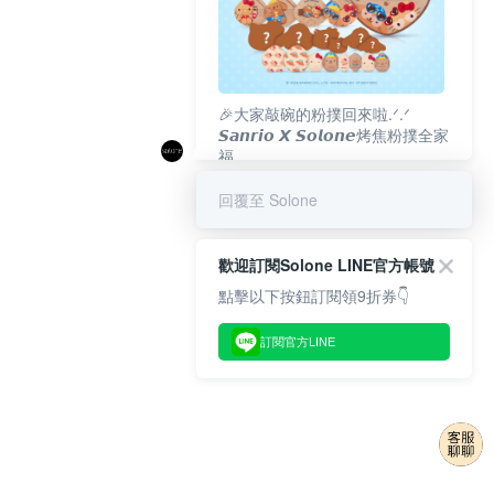
🎉大家敲碗的粉撲回來啦.ᐟ‪‪.ᐟ
𝙎𝙖𝙣𝙧𝙞𝙤 𝙓 𝙎𝙤𝙡𝙤𝙣𝙚烤焦粉撲全家
福
𝟴/𝟭𝟬(一)𝟭𝟮:𝟬𝟬 官網準時開賣⏰
回覆至 Solone
歡迎訂閱Solone LINE官方帳號
點擊以下按鈕訂閱領9折券👇
訂閱官方LINE