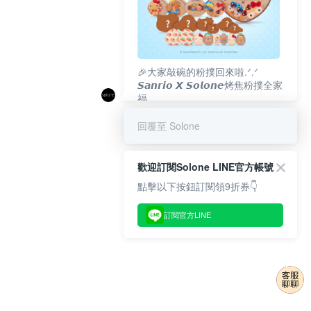
🎉大家敲碗的粉撲回來啦.ᐟ‪‪.ᐟ
𝙎𝙖𝙣𝙧𝙞𝙤 𝙓 𝙎𝙤𝙡𝙤𝙣𝙚烤焦粉撲全家
福
𝟴/𝟭𝟬(一)𝟭𝟮:𝟬𝟬 官網準時開賣⏰
回覆至 Solone
歡迎訂閱Solone LINE官方帳號
點擊以下按鈕訂閱領9折券👇
訂閱官方LINE