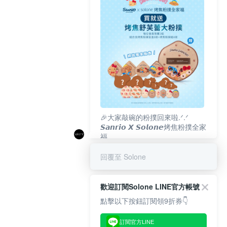
🎉大家敲碗的粉撲回來啦.ᐟ‪‪.ᐟ
𝙎𝙖𝙣𝙧𝙞𝙤 𝙓 𝙎𝙤𝙡𝙤𝙣𝙚烤焦粉撲全家
福
𝟴/𝟭𝟬(一)𝟭𝟮:𝟬𝟬 官網準時開賣⏰
回覆至 Solone
歡迎訂閱Solone LINE官方帳號
點擊以下按鈕訂閱領9折券👇
訂閱官方LINE