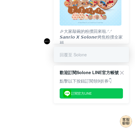
🎉大家敲碗的粉撲回來啦.ᐟ‪‪.ᐟ
𝙎𝙖𝙣𝙧𝙞𝙤 𝙓 𝙎𝙤𝙡𝙤𝙣𝙚烤焦粉撲全家
福
𝟴/𝟭𝟬(一)𝟭𝟮:𝟬𝟬 官網準時開賣⏰
回覆至 Solone
歡迎訂閱Solone LINE官方帳號
點擊以下按鈕訂閱領9折券👇
訂閱官方LINE