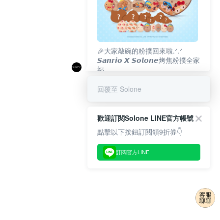
🎉大家敲碗的粉撲回來啦.ᐟ‪‪.ᐟ
𝙎𝙖𝙣𝙧𝙞𝙤 𝙓 𝙎𝙤𝙡𝙤𝙣𝙚烤焦粉撲全家
福
𝟴/𝟭𝟬(一)𝟭𝟮:𝟬𝟬 官網準時開賣⏰
回覆至 Solone
歡迎訂閱Solone LINE官方帳號
點擊以下按鈕訂閱領9折券👇
訂閱官方LINE