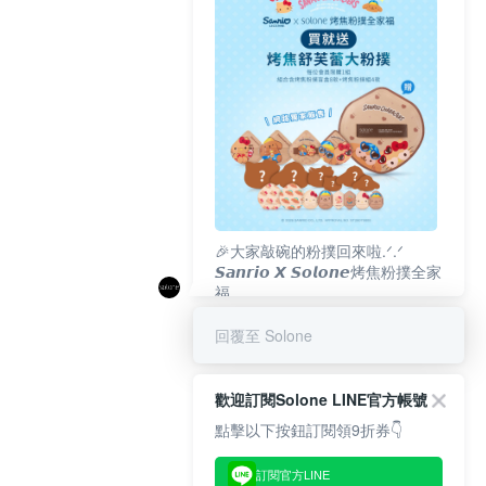
🎉大家敲碗的粉撲回來啦.ᐟ‪‪.ᐟ
𝙎𝙖𝙣𝙧𝙞𝙤 𝙓 𝙎𝙤𝙡𝙤𝙣𝙚烤焦粉撲全家
福
𝟴/𝟭𝟬(一)𝟭𝟮:𝟬𝟬 官網準時開賣⏰
回覆至 Solone
歡迎訂閱Solone LINE官方帳號
點擊以下按鈕訂閱領9折券👇
訂閱官方LINE