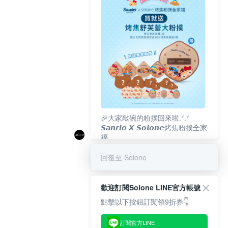
🎉大家敲碗的粉撲回來啦.ᐟ‪‪.ᐟ
𝙎𝙖𝙣𝙧𝙞𝙤 𝙓 𝙎𝙤𝙡𝙤𝙣𝙚烤焦粉撲全家
福
𝟴/𝟭𝟬(一)𝟭𝟮:𝟬𝟬 官網準時開賣⏰
回覆至 Solone
歡迎訂閱Solone LINE官方帳號
點擊以下按鈕訂閱領9折券👇
訂閱官方LINE