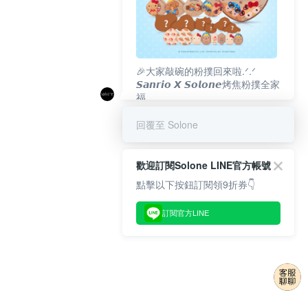
🎉大家敲碗的粉撲回來啦.ᐟ‪‪.ᐟ
𝙎𝙖𝙣𝙧𝙞𝙤 𝙓 𝙎𝙤𝙡𝙤𝙣𝙚烤焦粉撲全家
福
𝟴/𝟭𝟬(一)𝟭𝟮:𝟬𝟬 官網準時開賣⏰
回覆至 Solone
歡迎訂閱Solone LINE官方帳號
點擊以下按鈕訂閱領9折券👇
訂閱官方LINE