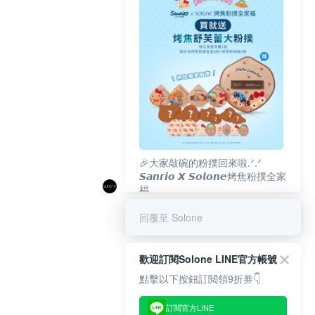
🎉大家敲碗的粉撲回來啦.ᐟ‪‪.ᐟ
𝙎𝙖𝙣𝙧𝙞𝙤 𝙓 𝙎𝙤𝙡𝙤𝙣𝙚烤焦粉撲全家
福
𝟴/𝟭𝟬(一)𝟭𝟮:𝟬𝟬 官網準時開賣⏰
回覆至 Solone
歡迎訂閱Solone LINE官方帳號
點擊以下按鈕訂閱領9折券👇
訂閱官方LINE