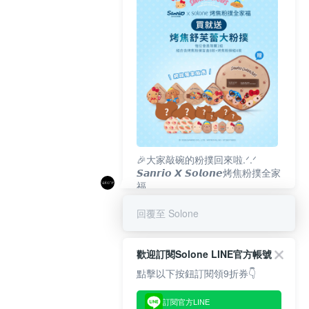
🎉大家敲碗的粉撲回來啦.ᐟ‪‪.ᐟ
𝙎𝙖𝙣𝙧𝙞𝙤 𝙓 𝙎𝙤𝙡𝙤𝙣𝙚烤焦粉撲全家
福
𝟴/𝟭𝟬(一)𝟭𝟮:𝟬𝟬 官網準時開賣⏰
回覆至 Solone
歡迎訂閱Solone LINE官方帳號
點擊以下按鈕訂閱領9折券👇
訂閱官方LINE