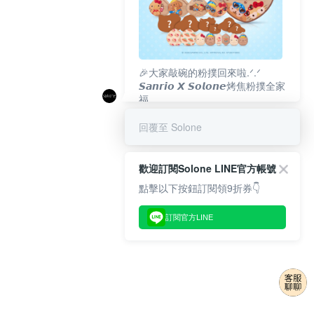
🎉大家敲碗的粉撲回來啦.ᐟ‪‪.ᐟ
𝙎𝙖𝙣𝙧𝙞𝙤 𝙓 𝙎𝙤𝙡𝙤𝙣𝙚烤焦粉撲全家
福
𝟴/𝟭𝟬(一)𝟭𝟮:𝟬𝟬 官網準時開賣⏰
回覆至 Solone
歡迎訂閱Solone LINE官方帳號
點擊以下按鈕訂閱領9折券👇
訂閱官方LINE