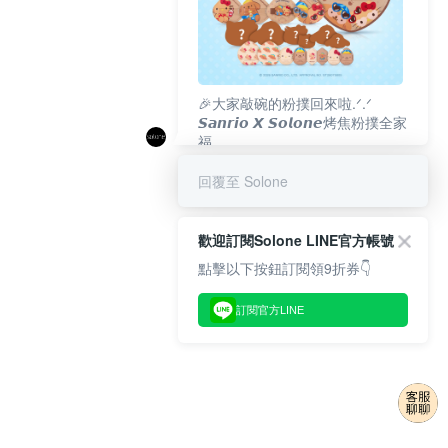
🎉大家敲碗的粉撲回來啦.ᐟ‪‪.ᐟ
𝙎𝙖𝙣𝙧𝙞𝙤 𝙓 𝙎𝙤𝙡𝙤𝙣𝙚烤焦粉撲全家
福
𝟴/𝟭𝟬(一)𝟭𝟮:𝟬𝟬 官網準時開賣⏰
回覆至 Solone
歡迎訂閱Solone LINE官方帳號
點擊以下按鈕訂閱領9折券👇
訂閱官方LINE