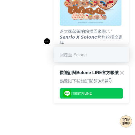
🎉大家敲碗的粉撲回來啦.ᐟ‪‪.ᐟ
𝙎𝙖𝙣𝙧𝙞𝙤 𝙓 𝙎𝙤𝙡𝙤𝙣𝙚烤焦粉撲全家
福
𝟴/𝟭𝟬(一)𝟭𝟮:𝟬𝟬 官網準時開賣⏰
回覆至 Solone
歡迎訂閱Solone LINE官方帳號
點擊以下按鈕訂閱領9折券👇
訂閱官方LINE