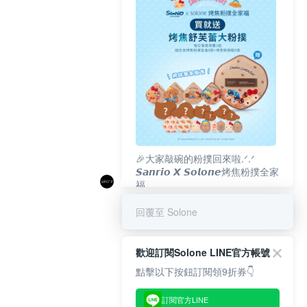
🎉大家敲碗的粉撲回來啦.ᐟ‪‪.ᐟ
𝙎𝙖𝙣𝙧𝙞𝙤 𝙓 𝙎𝙤𝙡𝙤𝙣𝙚烤焦粉撲全家
福
𝟴/𝟭𝟬(一)𝟭𝟮:𝟬𝟬 官網準時開賣⏰
回覆至 Solone
歡迎訂閱Solone LINE官方帳號
點擊以下按鈕訂閱領9折券👇
訂閱官方LINE