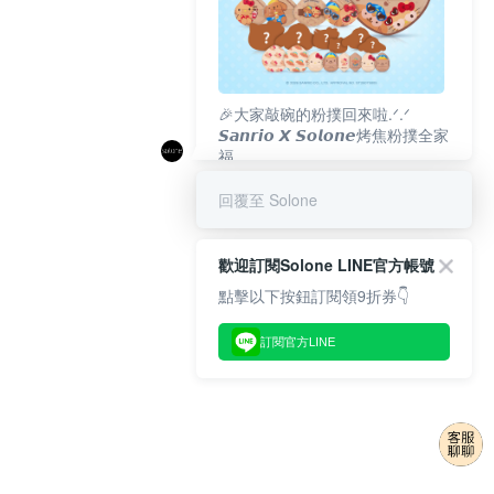
🎉大家敲碗的粉撲回來啦.ᐟ‪‪.ᐟ
𝙎𝙖𝙣𝙧𝙞𝙤 𝙓 𝙎𝙤𝙡𝙤𝙣𝙚烤焦粉撲全家
福
𝟴/𝟭𝟬(一)𝟭𝟮:𝟬𝟬 官網準時開賣⏰
回覆至 Solone
歡迎訂閱Solone LINE官方帳號
點擊以下按鈕訂閱領9折券👇
訂閱官方LINE