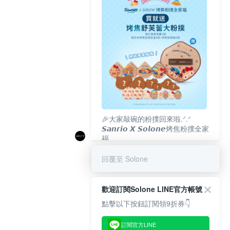
🎉大家敲碗的粉撲回來啦.ᐟ‪‪.ᐟ
𝙎𝙖𝙣𝙧𝙞𝙤 𝙓 𝙎𝙤𝙡𝙤𝙣𝙚烤焦粉撲全家
福
𝟴/𝟭𝟬(一)𝟭𝟮:𝟬𝟬 官網準時開賣⏰
回覆至 Solone
歡迎訂閱Solone LINE官方帳號
點擊以下按鈕訂閱領9折券👇
訂閱官方LINE