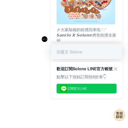
🎉大家敲碗的粉撲回來啦.ᐟ‪‪.ᐟ
𝙎𝙖𝙣𝙧𝙞𝙤 𝙓 𝙎𝙤𝙡𝙤𝙣𝙚烤焦粉撲全家
福
𝟴/𝟭𝟬(一)𝟭𝟮:𝟬𝟬 官網準時開賣⏰
回覆至 Solone
歡迎訂閱Solone LINE官方帳號
點擊以下按鈕訂閱領9折券👇
訂閱官方LINE