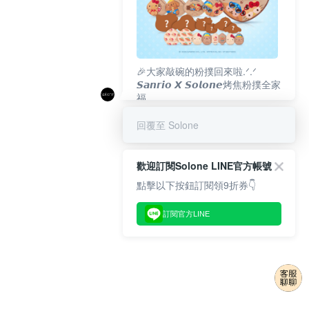
🎉大家敲碗的粉撲回來啦.ᐟ‪‪.ᐟ
𝙎𝙖𝙣𝙧𝙞𝙤 𝙓 𝙎𝙤𝙡𝙤𝙣𝙚烤焦粉撲全家
福
𝟴/𝟭𝟬(一)𝟭𝟮:𝟬𝟬 官網準時開賣⏰
回覆至 Solone
歡迎訂閱Solone LINE官方帳號
點擊以下按鈕訂閱領9折券👇
訂閱官方LINE