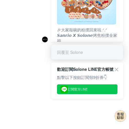
🎉大家敲碗的粉撲回來啦.ᐟ‪‪.ᐟ
𝙎𝙖𝙣𝙧𝙞𝙤 𝙓 𝙎𝙤𝙡𝙤𝙣𝙚烤焦粉撲全家
福
𝟴/𝟭𝟬(一)𝟭𝟮:𝟬𝟬 官網準時開賣⏰
回覆至 Solone
歡迎訂閱Solone LINE官方帳號
點擊以下按鈕訂閱領9折券👇
訂閱官方LINE