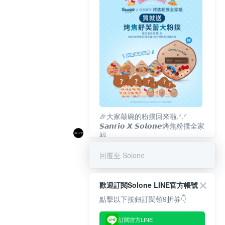
🎉大家敲碗的粉撲回來啦.ᐟ‪‪.ᐟ
𝙎𝙖𝙣𝙧𝙞𝙤 𝙓 𝙎𝙤𝙡𝙤𝙣𝙚烤焦粉撲全家
福
𝟴/𝟭𝟬(一)𝟭𝟮:𝟬𝟬 官網準時開賣⏰
回覆至 Solone
歡迎訂閱Solone LINE官方帳號
點擊以下按鈕訂閱領9折券👇
訂閱官方LINE