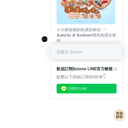
🎉大家敲碗的粉撲回來啦.ᐟ‪‪.ᐟ
𝙎𝙖𝙣𝙧𝙞𝙤 𝙓 𝙎𝙤𝙡𝙤𝙣𝙚烤焦粉撲全家
福
𝟴/𝟭𝟬(一)𝟭𝟮:𝟬𝟬 官網準時開賣⏰
回覆至 Solone
歡迎訂閱Solone LINE官方帳號
點擊以下按鈕訂閱領9折券👇
訂閱官方LINE