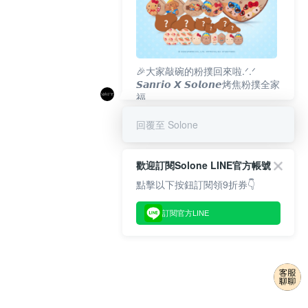
🎉大家敲碗的粉撲回來啦.ᐟ‪‪.ᐟ
𝙎𝙖𝙣𝙧𝙞𝙤 𝙓 𝙎𝙤𝙡𝙤𝙣𝙚烤焦粉撲全家
福
𝟴/𝟭𝟬(一)𝟭𝟮:𝟬𝟬 官網準時開賣⏰
回覆至 Solone
歡迎訂閱Solone LINE官方帳號
點擊以下按鈕訂閱領9折券👇
訂閱官方LINE