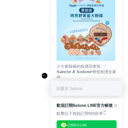
🎉大家敲碗的粉撲回來啦.ᐟ‪‪.ᐟ
𝙎𝙖𝙣𝙧𝙞𝙤 𝙓 𝙎𝙤𝙡𝙤𝙣𝙚烤焦粉撲全家
福
𝟴/𝟭𝟬(一)𝟭𝟮:𝟬𝟬 官網準時開賣⏰
回覆至 Solone
歡迎訂閱Solone LINE官方帳號
點擊以下按鈕訂閱領9折券👇
訂閱官方LINE