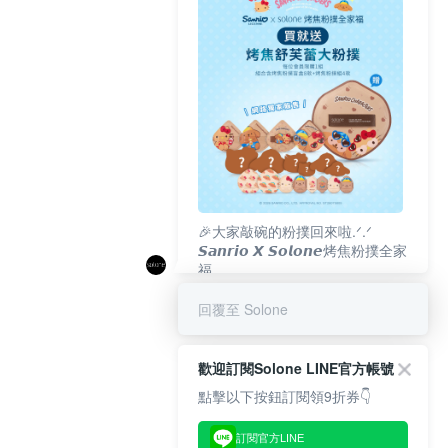
🎉大家敲碗的粉撲回來啦.ᐟ‪‪.ᐟ
𝙎𝙖𝙣𝙧𝙞𝙤 𝙓 𝙎𝙤𝙡𝙤𝙣𝙚烤焦粉撲全家
福
𝟴/𝟭𝟬(一)𝟭𝟮:𝟬𝟬 官網準時開賣⏰
回覆至 Solone
歡迎訂閱Solone LINE官方帳號
點擊以下按鈕訂閱領9折券👇
訂閱官方LINE