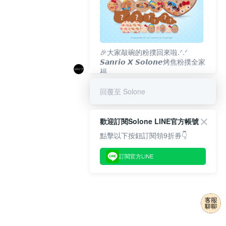
🎉大家敲碗的粉撲回來啦.ᐟ‪‪.ᐟ
𝙎𝙖𝙣𝙧𝙞𝙤 𝙓 𝙎𝙤𝙡𝙤𝙣𝙚烤焦粉撲全家
福
𝟴/𝟭𝟬(一)𝟭𝟮:𝟬𝟬 官網準時開賣⏰
回覆至 Solone
歡迎訂閱Solone LINE官方帳號
點擊以下按鈕訂閱領9折券👇
訂閱官方LINE