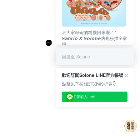
🎉大家敲碗的粉撲回來啦.ᐟ‪‪.ᐟ
𝙎𝙖𝙣𝙧𝙞𝙤 𝙓 𝙎𝙤𝙡𝙤𝙣𝙚烤焦粉撲全家
福
𝟴/𝟭𝟬(一)𝟭𝟮:𝟬𝟬 官網準時開賣⏰
回覆至 Solone
歡迎訂閱Solone LINE官方帳號
點擊以下按鈕訂閱領9折券👇
訂閱官方LINE