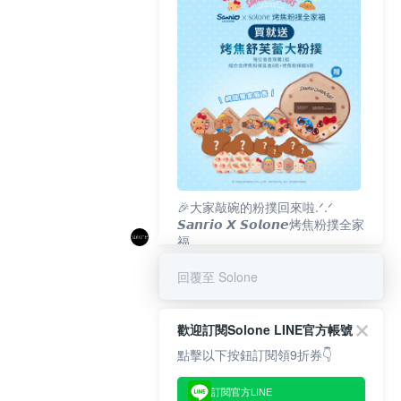
🎉大家敲碗的粉撲回來啦.ᐟ‪‪.ᐟ
𝙎𝙖𝙣𝙧𝙞𝙤 𝙓 𝙎𝙤𝙡𝙤𝙣𝙚烤焦粉撲全家
福
𝟴/𝟭𝟬(一)𝟭𝟮:𝟬𝟬 官網準時開賣⏰
回覆至 Solone
歡迎訂閱Solone LINE官方帳號
點擊以下按鈕訂閱領9折券👇
訂閱官方LINE