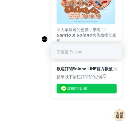
🎉大家敲碗的粉撲回來啦.ᐟ‪‪.ᐟ
𝙎𝙖𝙣𝙧𝙞𝙤 𝙓 𝙎𝙤𝙡𝙤𝙣𝙚烤焦粉撲全家
福
𝟴/𝟭𝟬(一)𝟭𝟮:𝟬𝟬 官網準時開賣⏰
回覆至 Solone
歡迎訂閱Solone LINE官方帳號
點擊以下按鈕訂閱領9折券👇
訂閱官方LINE