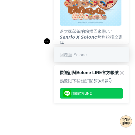
🎉大家敲碗的粉撲回來啦.ᐟ‪‪.ᐟ
𝙎𝙖𝙣𝙧𝙞𝙤 𝙓 𝙎𝙤𝙡𝙤𝙣𝙚烤焦粉撲全家
福
𝟴/𝟭𝟬(一)𝟭𝟮:𝟬𝟬 官網準時開賣⏰
回覆至 Solone
歡迎訂閱Solone LINE官方帳號
點擊以下按鈕訂閱領9折券👇
訂閱官方LINE