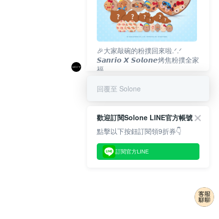
🎉大家敲碗的粉撲回來啦.ᐟ‪‪.ᐟ
𝙎𝙖𝙣𝙧𝙞𝙤 𝙓 𝙎𝙤𝙡𝙤𝙣𝙚烤焦粉撲全家
福
𝟴/𝟭𝟬(一)𝟭𝟮:𝟬𝟬 官網準時開賣⏰
回覆至 Solone
歡迎訂閱Solone LINE官方帳號
點擊以下按鈕訂閱領9折券👇
訂閱官方LINE