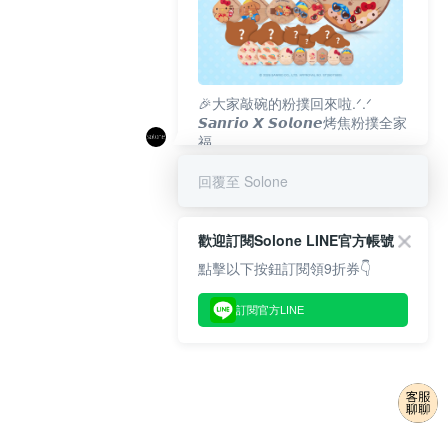
🎉大家敲碗的粉撲回來啦.ᐟ‪‪.ᐟ
𝙎𝙖𝙣𝙧𝙞𝙤 𝙓 𝙎𝙤𝙡𝙤𝙣𝙚烤焦粉撲全家
福
𝟴/𝟭𝟬(一)𝟭𝟮:𝟬𝟬 官網準時開賣⏰
回覆至 Solone
歡迎訂閱Solone LINE官方帳號
點擊以下按鈕訂閱領9折券👇
訂閱官方LINE