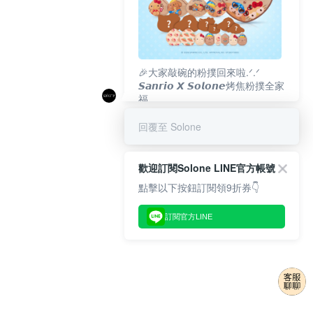
🎉大家敲碗的粉撲回來啦.ᐟ‪‪.ᐟ
𝙎𝙖𝙣𝙧𝙞𝙤 𝙓 𝙎𝙤𝙡𝙤𝙣𝙚烤焦粉撲全家
福
𝟴/𝟭𝟬(一)𝟭𝟮:𝟬𝟬 官網準時開賣⏰
回覆至 Solone
歡迎訂閱Solone LINE官方帳號
點擊以下按鈕訂閱領9折券👇
訂閱官方LINE