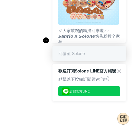
🎉大家敲碗的粉撲回來啦.ᐟ‪‪.ᐟ
𝙎𝙖𝙣𝙧𝙞𝙤 𝙓 𝙎𝙤𝙡𝙤𝙣𝙚烤焦粉撲全家
福
𝟴/𝟭𝟬(一)𝟭𝟮:𝟬𝟬 官網準時開賣⏰
回覆至 Solone
歡迎訂閱Solone LINE官方帳號
點擊以下按鈕訂閱領9折券👇
訂閱官方LINE