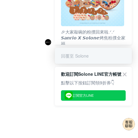
🎉大家敲碗的粉撲回來啦.ᐟ‪‪.ᐟ
𝙎𝙖𝙣𝙧𝙞𝙤 𝙓 𝙎𝙤𝙡𝙤𝙣𝙚烤焦粉撲全家
福
𝟴/𝟭𝟬(一)𝟭𝟮:𝟬𝟬 官網準時開賣⏰
回覆至 Solone
歡迎訂閱Solone LINE官方帳號
點擊以下按鈕訂閱領9折券👇
訂閱官方LINE