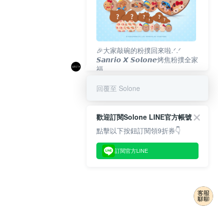
🎉大家敲碗的粉撲回來啦.ᐟ‪‪.ᐟ
𝙎𝙖𝙣𝙧𝙞𝙤 𝙓 𝙎𝙤𝙡𝙤𝙣𝙚烤焦粉撲全家
福
𝟴/𝟭𝟬(一)𝟭𝟮:𝟬𝟬 官網準時開賣⏰
回覆至 Solone
歡迎訂閱Solone LINE官方帳號
點擊以下按鈕訂閱領9折券👇
訂閱官方LINE