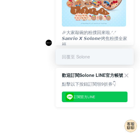
🎉大家敲碗的粉撲回來啦.ᐟ‪‪.ᐟ
𝙎𝙖𝙣𝙧𝙞𝙤 𝙓 𝙎𝙤𝙡𝙤𝙣𝙚烤焦粉撲全家
福
𝟴/𝟭𝟬(一)𝟭𝟮:𝟬𝟬 官網準時開賣⏰
回覆至 Solone
歡迎訂閱Solone LINE官方帳號
點擊以下按鈕訂閱領9折券👇
訂閱官方LINE