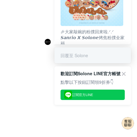
🎉大家敲碗的粉撲回來啦.ᐟ‪‪.ᐟ
𝙎𝙖𝙣𝙧𝙞𝙤 𝙓 𝙎𝙤𝙡𝙤𝙣𝙚烤焦粉撲全家
福
𝟴/𝟭𝟬(一)𝟭𝟮:𝟬𝟬 官網準時開賣⏰
回覆至 Solone
歡迎訂閱Solone LINE官方帳號
點擊以下按鈕訂閱領9折券👇
訂閱官方LINE