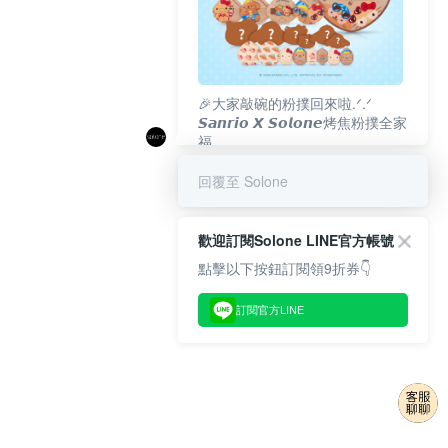
🎉大家敲碗的粉撲回來啦.ᐟ‪‪.ᐟ
𝙎𝙖𝙣𝙧𝙞𝙤 𝙓 𝙎𝙤𝙡𝙤𝙣𝙚烤焦粉撲全家
福
𝟴/𝟭𝟬(一)𝟭𝟮:𝟬𝟬 官網準時開賣⏰
回覆至 Solone
歡迎訂閱Solone LINE官方帳號
點擊以下按鈕訂閱領9折券👇
訂閱官方LINE