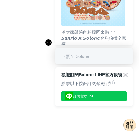
🎉大家敲碗的粉撲回來啦.ᐟ‪‪.ᐟ
𝙎𝙖𝙣𝙧𝙞𝙤 𝙓 𝙎𝙤𝙡𝙤𝙣𝙚烤焦粉撲全家
福
𝟴/𝟭𝟬(一)𝟭𝟮:𝟬𝟬 官網準時開賣⏰
回覆至 Solone
歡迎訂閱Solone LINE官方帳號
點擊以下按鈕訂閱領9折券👇
訂閱官方LINE