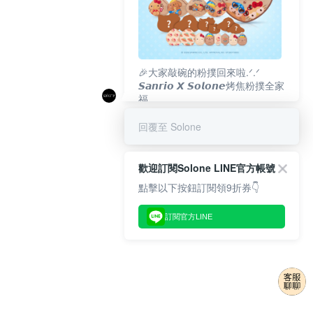
🎉大家敲碗的粉撲回來啦.ᐟ‪‪.ᐟ
𝙎𝙖𝙣𝙧𝙞𝙤 𝙓 𝙎𝙤𝙡𝙤𝙣𝙚烤焦粉撲全家
福
𝟴/𝟭𝟬(一)𝟭𝟮:𝟬𝟬 官網準時開賣⏰
回覆至 Solone
歡迎訂閱Solone LINE官方帳號
點擊以下按鈕訂閱領9折券👇
訂閱官方LINE