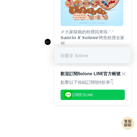
🎉大家敲碗的粉撲回來啦.ᐟ‪‪.ᐟ
𝙎𝙖𝙣𝙧𝙞𝙤 𝙓 𝙎𝙤𝙡𝙤𝙣𝙚烤焦粉撲全家
福
𝟴/𝟭𝟬(一)𝟭𝟮:𝟬𝟬 官網準時開賣⏰
回覆至 Solone
歡迎訂閱Solone LINE官方帳號
點擊以下按鈕訂閱領9折券👇
訂閱官方LINE