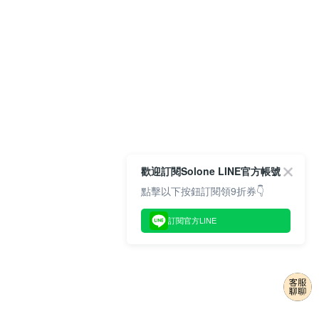
歡迎訂閱Solone LINE官方帳號
點擊以下按鈕訂閱領9折券👇
訂閱官方LINE