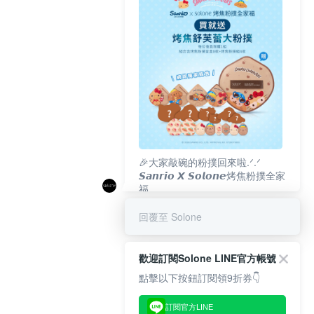
🎉大家敲碗的粉撲回來啦.ᐟ‪‪.ᐟ
𝙎𝙖𝙣𝙧𝙞𝙤 𝙓 𝙎𝙤𝙡𝙤𝙣𝙚烤焦粉撲全家
福
𝟴/𝟭𝟬(一)𝟭𝟮:𝟬𝟬 官網準時開賣⏰
回覆至 Solone
歡迎訂閱Solone LINE官方帳號
點擊以下按鈕訂閱領9折券👇
訂閱官方LINE