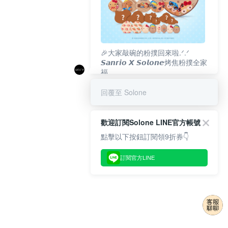
🎉大家敲碗的粉撲回來啦.ᐟ‪‪.ᐟ
𝙎𝙖𝙣𝙧𝙞𝙤 𝙓 𝙎𝙤𝙡𝙤𝙣𝙚烤焦粉撲全家
福
𝟴/𝟭𝟬(一)𝟭𝟮:𝟬𝟬 官網準時開賣⏰
回覆至 Solone
歡迎訂閱Solone LINE官方帳號
點擊以下按鈕訂閱領9折券👇
訂閱官方LINE