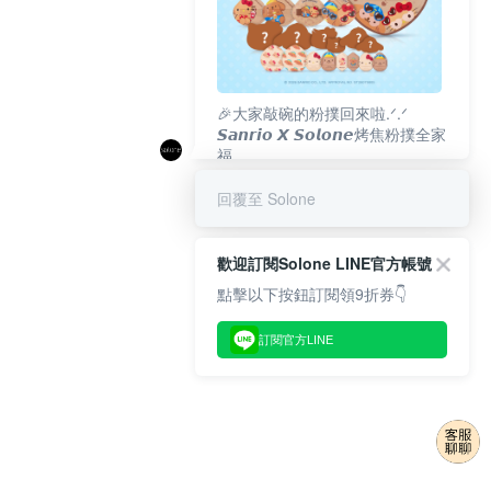
🎉大家敲碗的粉撲回來啦.ᐟ‪‪.ᐟ
𝙎𝙖𝙣𝙧𝙞𝙤 𝙓 𝙎𝙤𝙡𝙤𝙣𝙚烤焦粉撲全家
福
𝟴/𝟭𝟬(一)𝟭𝟮:𝟬𝟬 官網準時開賣⏰
回覆至 Solone
歡迎訂閱Solone LINE官方帳號
點擊以下按鈕訂閱領9折券👇
訂閱官方LINE