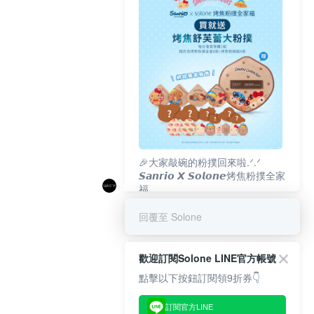
🎉大家敲碗的粉撲回來啦.ᐟ‪‪.ᐟ
𝙎𝙖𝙣𝙧𝙞𝙤 𝙓 𝙎𝙤𝙡𝙤𝙣𝙚烤焦粉撲全家
福
𝟴/𝟭𝟬(一)𝟭𝟮:𝟬𝟬 官網準時開賣⏰
回覆至 Solone
歡迎訂閱Solone LINE官方帳號
點擊以下按鈕訂閱領9折券👇
訂閱官方LINE