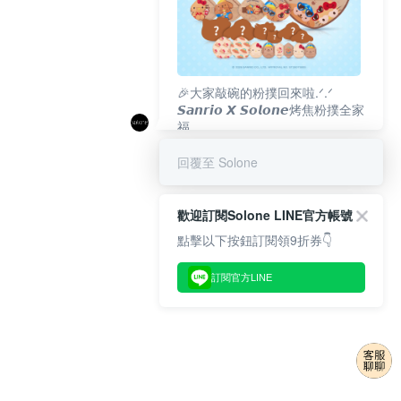
🎉大家敲碗的粉撲回來啦.ᐟ‪‪.ᐟ
𝙎𝙖𝙣𝙧𝙞𝙤 𝙓 𝙎𝙤𝙡𝙤𝙣𝙚烤焦粉撲全家
福
𝟴/𝟭𝟬(一)𝟭𝟮:𝟬𝟬 官網準時開賣⏰
回覆至 Solone
歡迎訂閱Solone LINE官方帳號
點擊以下按鈕訂閱領9折券👇
訂閱官方LINE