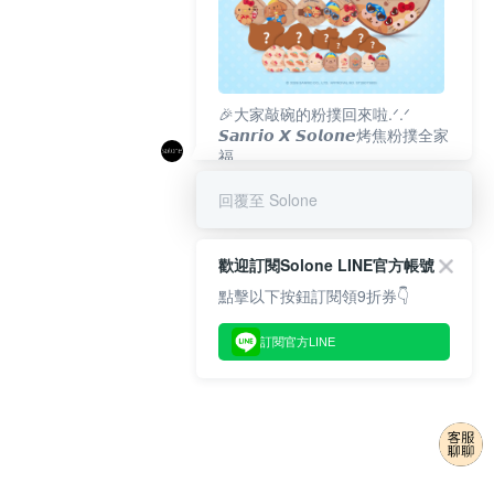
🎉大家敲碗的粉撲回來啦.ᐟ‪‪.ᐟ
𝙎𝙖𝙣𝙧𝙞𝙤 𝙓 𝙎𝙤𝙡𝙤𝙣𝙚烤焦粉撲全家
福
𝟴/𝟭𝟬(一)𝟭𝟮:𝟬𝟬 官網準時開賣⏰
回覆至 Solone
歡迎訂閱Solone LINE官方帳號
點擊以下按鈕訂閱領9折券👇
訂閱官方LINE