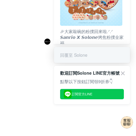
🎉大家敲碗的粉撲回來啦.ᐟ‪‪.ᐟ
𝙎𝙖𝙣𝙧𝙞𝙤 𝙓 𝙎𝙤𝙡𝙤𝙣𝙚烤焦粉撲全家
福
𝟴/𝟭𝟬(一)𝟭𝟮:𝟬𝟬 官網準時開賣⏰
回覆至 Solone
歡迎訂閱Solone LINE官方帳號
點擊以下按鈕訂閱領9折券👇
訂閱官方LINE