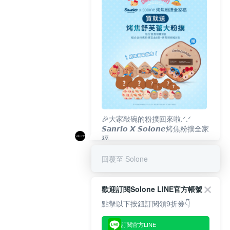
🎉大家敲碗的粉撲回來啦.ᐟ‪‪.ᐟ
𝙎𝙖𝙣𝙧𝙞𝙤 𝙓 𝙎𝙤𝙡𝙤𝙣𝙚烤焦粉撲全家
福
𝟴/𝟭𝟬(一)𝟭𝟮:𝟬𝟬 官網準時開賣⏰
回覆至 Solone
歡迎訂閱Solone LINE官方帳號
點擊以下按鈕訂閱領9折券👇
訂閱官方LINE